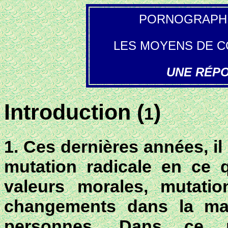
PORNOGRAPHI
LES MOYENS DE C
UNE RÉP
Introduction (
)
1
1. Ces dernières années, i
mutation radicale en ce 
valeurs morales
, mutati
changements dans la man
personnes. Dans ce 